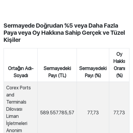
Sermayede Doğrudan %5 veya Daha Fazla
Paya veya Oy Hakkına Sahip Gerçek ve Tüzel
Kişiler
Oy
Hakkı
Ortağın Adı-
Sermayedeki
Sermayedeki
Oranı
Soyadı
Payı (TL)
Payı (%)
(%)
Corex Ports
and
Terminals
Dilovası
589.557.785,57
77,73
77,73
Liman
İşletmeleri
Anonim