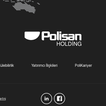
lebilirlik
Yatırımcı İlişkileri
PoliKariyer
etni